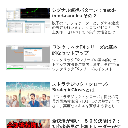
ャッジメント」の提供を開始しました。
この革新的な機能により、トレード結果
シグナル連携パターン：macd-
の分析や改善点がこ...
trend-candles その２
以下のインディケーターとシグナル連携
の設定を行います。クロスがゼロの上で
上矢印、ゼロの下で下矢印の場合だけ、
注文するようにします。つまり、Maroon
＝＞Lime、DarkGreen＝＞Red の色変化
の場合だけ矢印を表示します。決済に
ワンクリックFXシリーズの基本
は、...
的なセットアップ
ワンクリックFXシリーズの基本的なセッ
トアップ方法をご案内します。事前準備
ワンクリックFXシリーズのインストール
を行う前の事前準備です。MT4/5のイン
ストール配布元は問いませんので、ご希
望のMT4/5をインストールしてくださ
ストラテジック・クローズ-
い。汎用的に動...
StrategicClose-とは
「ストラテジック・クローズ」開発の背
景外国為替市場（FX）はその魅力だけで
なく、高度なスキルを要求する場として
も知られています。多くのトレーダーが
直面するのは、決済戦略における顕著な
スキルの差です。初心者トレーダーは、
全決済が怖い。５０％決済は？：
決済指値や決済逆指値で...
初心者必見の上級トレーダーが使