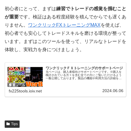
初心者にとって、まずは
練習でトレードの感覚を掴むこと
が重要
です。検証はある程度経験を積んでからでも遅くあ
りません。
ワンクリックFXトレーニングMAX
を使えば、
初心者でも安心してトレードスキルを磨ける環境が整って
います。まずはこのツールを使って、リアルなトレードを
体験し、実戦力を身につけましょう。
ワンクリックＦＸトレーニングのサポートページ
当ページは、購入者様向けサポートページです。※購入を
検討されている方々を含む全ての方にご覧いただけるよう
一般公開しております。製品の機能や利用方法の詳細をご
覧ください。また、ご不明な点がございましたら、お気軽
にお問い合わせ下さい。ワンクリッ...
2024.06.06
fx225tools.ioiv.net
Tips