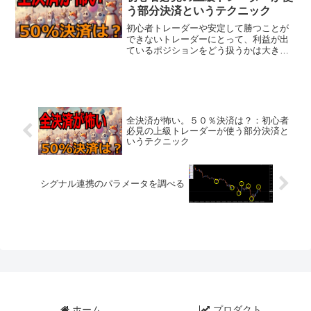
う部分決済というテクニック
初心者トレーダーや安定して勝つことが
できないトレーダーにとって、利益が出
ているポジションをどう扱うかは大きな
課題です。「このまま利益が増えるかも
しれない」「でも、急に相場が反転した
らどうしよう」といった葛藤に悩むこと
は少なくありません。そん...
全決済が怖い。５０％決済は？：初心者
必見の上級トレーダーが使う部分決済と
いうテクニック
シグナル連携のパラメータを調べる
ホーム
プロダクト