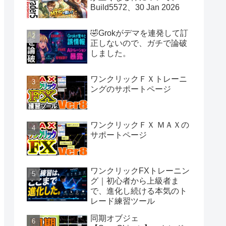
Build5572、30 Jan 2026
🤣Grokがデマを連発して訂
正しないので、ガチで論破
しました。
ワンクリックＦＸトレーニ
ングのサポートページ
ワンクリックＦＸ ＭＡＸの
サポートページ
ワンクリックFXトレーニン
グ｜初心者から上級者ま
で、進化し続ける本気のト
レード練習ツール
同期オブジェ