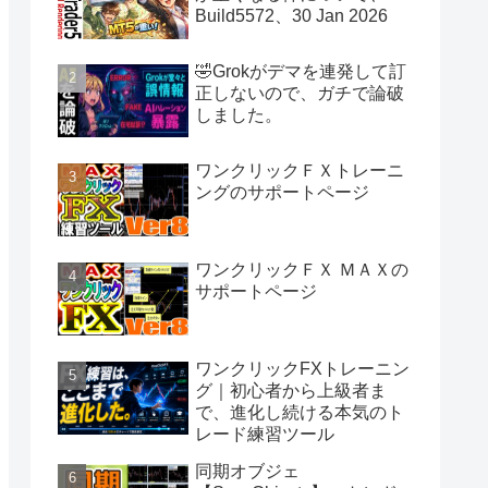
Build5572、30 Jan 2026
🤣Grokがデマを連発して訂
正しないので、ガチで論破
しました。
ワンクリックＦＸトレーニ
ングのサポートページ
ワンクリックＦＸ ＭＡＸの
サポートページ
ワンクリックFXトレーニン
グ｜初心者から上級者ま
で、進化し続ける本気のト
レード練習ツール
同期オブジェ