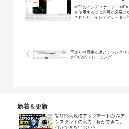
MT5のインディケーターやE
を使用するには許可が必要となり、許可
されたり、インディケーター設定
早送りや再生が遅い：ワンクリ
クFX/225トレーニング
新着＆更新
🤣MT5大規模アップデート② AIア
シスタントの実力！何ができて、
何ができないのか？