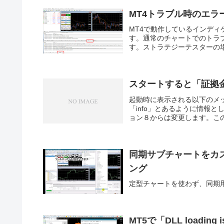
MT4トラブル時のエラ
MT4で動作しているインディ
す。通常のチャートでのトラ
す。ストラテジーテスターの場
スタートすると「証拠
起動時に表示される以下のメッ
「info」とあるように情報
ョン８からは変更します。この
同期サブチャートをカス
ング
定型チャートを使わず、同期
MT5で「DLL loading