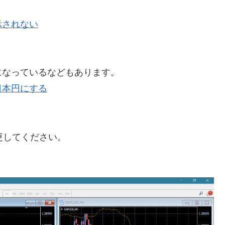
示されない
る
になっているなどもあります。
日本円にする
更してください。
。