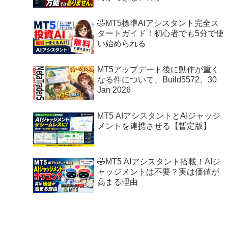
🤣MT5標準AIアシスタント完全ス
タートガイド！初心者でも5分で使
い始められる
MT5アップデート後に動作が重く
なる件について、Build5572、30
Jan 2026
MT5 AIアシスタントとAIジャッジ
メントを連携させる【暫定版】
🤣MT5 AIアシスタント搭載！AIジ
ャッジメントは不要？実は価値が
高まる理由