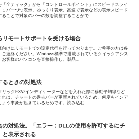
を「全ティック」から「コントロールポイント」にスピードスライ
。１バーづつ表示、ゆっくり表示、高速で表示などの表示スピード
ることで対象のバーの数を調整することがで...
るリモートサポートを受ける場合
様向けにリモートでの設定代行を行っております。ご希望の方は各
ご連絡ください。Windows標準で搭載されているクイックアシス
お客様のパソコンを直接操作し、製品...
するときの対処法
クリックFXやインディケーターなどを入れた際に移動平均線など
これは、チャートの過去バーが更新されているため、何度もインデ
まう事象が起きているためです。読み込む...
合の対処法。「エラー：DLLの使用を許可するにチ
」と表示される