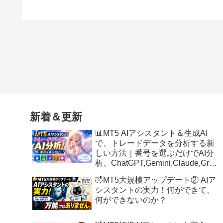
新着＆更新
📊MT5 AIアシスタント＆生成AI
で、トレードデータを分析する新
しい方法｜番号を選ぶだけでAI分
析、ChatGPT,Gemini,Claude,Grok
にも対応
🤣MT5大規模アップデート② AIア
シスタントの実力！何ができて、
何ができないのか？