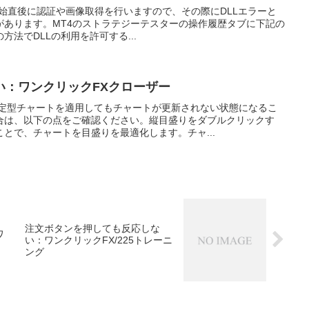
は、開始直後に認証や画像取得を行いますので、その際にDLLエラーと
があります。MT4のストラテジーテスターの操作履歴タブに下記の
法でDLLの利用を許可する...
い：ワンクリックFXクローザー
の定型チャートを適用してもチャートが更新されない状態になるこ
合は、以下の点をご確認ください。縦目盛りをダブルクリックす
とで、チャートを目盛りを最適化します。チャ...
注文ボタンを押しても反応しな
ワ
い：ワンクリックFX/225トレーニ
ング