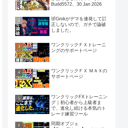
Build5572、30 Jan 2026
🤣Grokがデマを連発して訂
正しないので、ガチで論破
しました。
ワンクリックＦＸトレーニ
ングのサポートページ
ワンクリックＦＸ ＭＡＸの
サポートページ
ワンクリックFXトレーニン
グ｜初心者から上級者ま
で、進化し続ける本気のト
レード練習ツール
同期オブジェ