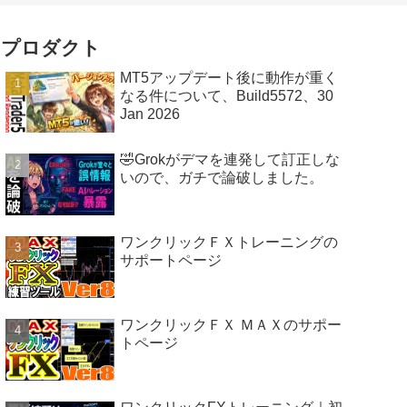
プロダクト
MT5アップデート後に動作が重く
なる件について、Build5572、30
Jan 2026
🤣Grokがデマを連発して訂正しな
いので、ガチで論破しました。
ワンクリックＦＸトレーニングの
サポートページ
ワンクリックＦＸ ＭＡＸのサポー
トページ