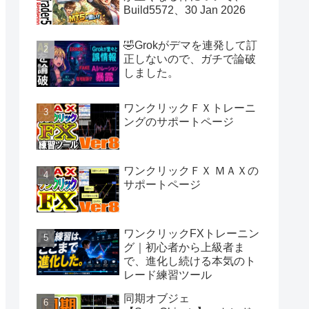
Build5572、30 Jan 2026
🤣Grokがデマを連発して訂
正しないので、ガチで論破
しました。
ワンクリックＦＸトレーニ
ングのサポートページ
ワンクリックＦＸ ＭＡＸの
サポートページ
ワンクリックFXトレーニン
グ｜初心者から上級者ま
で、進化し続ける本気のト
レード練習ツール
同期オブジェ