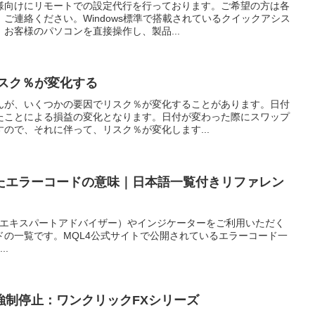
様向けにリモートでの設定代行を行っております。ご希望の方は各
ご連絡ください。Windows標準で搭載されているクイックアシス
お客様のパソコンを直接操作し、製品...
リスク％が変化する
んが、いくつかの要因でリスク％が変化することがあります。日付
たことによる損益の変化となります。日付が変わった際にスワップ
ので、それに伴って、リスク％が変化します...
れたエラーコードの意味｜日本語一覧付きリファレン
4）でEA（エキスパートアドバイザー）やインジケーターをご利用いただく
ドの一覧です。MQL4公式サイトで公開されているエラーコード一
..
強制停止：ワンクリックFXシリーズ