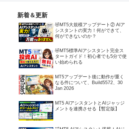
新着＆更新
🤣MT5大規模アップデート② AIア
シスタントの実力！何ができて、
何ができないのか？
🤣MT5標準AIアシスタント完全ス
タートガイド！初心者でも5分で使
い始められる
MT5アップデート後に動作が重く
なる件について、Build5572、30
Jan 2026
MT5 AIアシスタントとAIジャッジ
メントを連携させる【暫定版】