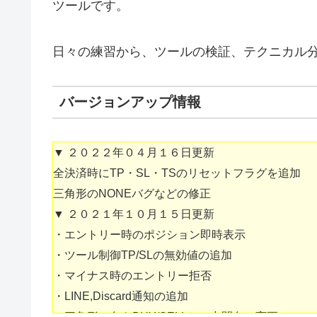
ツールです。
日々の練習から、ツールの検証、テクニカル
バージョンアップ情報
▼ ２０２２年０４月１６日更新
全決済時にTP・SL・TSのリセットフラグを追加
三角形のNONEバグなどの修正
▼ ２０２１年１０月１５日更新
・エントリー時のポジション即時表示
・ツール制御TP/SLの無効値の追加
・マイナス時のエントリー拒否
・LINE,Discard通知の追加
・三角形の色をBUY/SELLとの中間色に変更