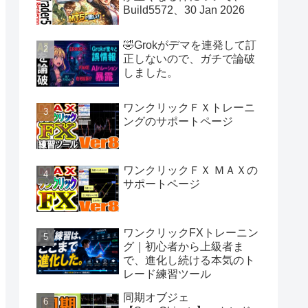
Build5572、30 Jan 2026
🤣Grokがデマを連発して訂
正しないので、ガチで論破
しました。
ワンクリックＦＸトレーニ
ングのサポートページ
ワンクリックＦＸ ＭＡＸの
サポートページ
ワンクリックFXトレーニン
グ｜初心者から上級者ま
で、進化し続ける本気のト
レード練習ツール
同期オブジェ