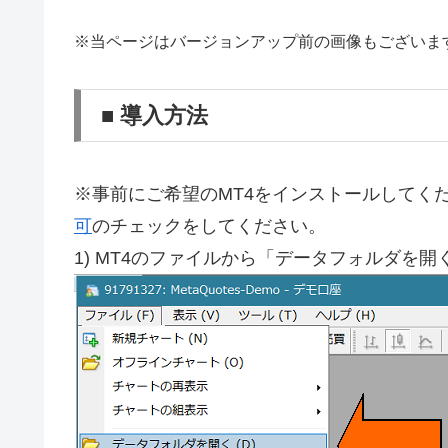
・初期値パラメタの追加
※当ページはバージョンアップ前の画像もございま
・エラー、約定等のメッセージ表示エリア追加
・スピードコントロール時の負荷軽減
■ 導入方法
・一部の手数料あり口座対応
▼ ２０２１年６月２日更新
・強制ロスカットラインの追加
※事前にご希望のMT4をインストールしてく
・連打した際でも設定画面を出さない対策
可
のチェックをしてください。
・TP･SLラインのドラッグ＆ドロップ対応
1) MT4のファイルから「データフォルダを開
・サブパネルの追加
・個別決済、部分決済の追加
・アクティブ定型チャート変更に対応
・コンパクトモードの追加
・シグナル連携（インデックス）のパラメタ追加
・シグナル連携（オブジェクト）クローズ追加
・シグナル連携インディの無料版同封