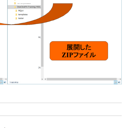
する
で表示
）
加