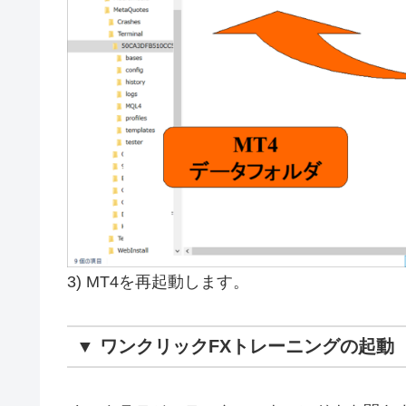
▼ ５月２５日追加分
・簡単に損益が分かるＡＳＫラインの疑似化
・自動トレールＯＮの自動ＯＦＦを追加
▼ ５月１日追加分
・注文時のＴＰ／ＳＬを０で無効化
・利益最大化のため、決済指値でトレールをオンに
・損益のＰＩＰＳ表示を追加
・マイナス時は赤で表示
・損益のＡＬＬ、RESULTに通貨名を追加
▼ ３月２７日分
・現在のスプレッドを表示（リアル版含む）
3) MT4を再起動します。
・ポジションの指値、逆指値を一目でわかる三角形
・ツール制御の指値、逆指値を追加（リアル版含む
・トレーリングストップにＭＡ、ＢＢ、ＳＡＲを追
▼ ワンクリックFXトレーニングの起動
・時刻表示に時差、サマータイムの設定を追加
・他チャート同期に拡縮率の同期を追加