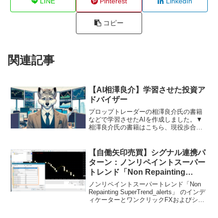
LINE
Pinterest
LinkedIn
コピー
関連記事
【AI相澤良介】学習させた投資ア
ドバイザー
プロップトレーダーの相澤良介氏の書籍
などで学習させたAIを作成しました。▼
相澤良介氏の書籍はこちら、現役歩合ト
レーダーが明かす1000万デイトレード術
無料ですが、ChatGPT Plusの加入が必要
となります。無料で使えるようになりま
【自働矢印売買】シグナル連携パ
した...
ターン：ノンリペイントスーパー
トレンド「Non Repainting
SuperTrend_alerts」
ノンリペイントスーパートレンド「Non
Repainting SuperTrend_alerts」 のインデ
ィケーターとワンクリックFXおよびシグ
ナル矢印化ツールとのシグナル連携の設
定を行います。リペイント無しとのこと