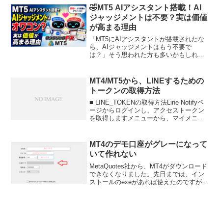
ですが、ティックレベル...
🤣MT5 AIアシスタント搭載！AI
ジャッジメントは不要？実は価値
が高まる理由
「MT5にAIアシスタントが搭載されたな
ら、AIジャッジメントはもう不要で
は？」そう思われた方も多いかもしれま
せん。しかし、逆です。今回のMT5 AIア
シスタントの登場によって、AIジャッジ
メントの価値はさらに高まると考えてい
MT4/MT5から、LINEするための
ます。🤔AIジ...
トークンの取得方法
■ LINE_TOKENの取得方法Line Notifyペ
ージからログインし、アクセストークン
を取得しますメニューから、マイメニュ
ーを表示します。アクセストークンの発
行ボタンを押し、トークンの情報を入力
します1on1は、自分へのメッセージ、...
MT4のデモ口座がグレーになって
いて作れない
MetaQuotes社から、MT4がダウンロード
できなくなりました。先日までは、イン
ストールのexeがあれば使えたのですが、
最近は実行するとダウンロードが始まら
ず止まってしまいます。しかし、FXのブ
ローカーでは、引き続きダウンロードで
きます...