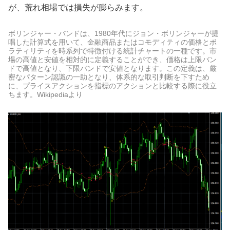
が、荒れ相場では損失が膨らみます。
ボリンジャー・バンドは、1980年代にジョン・ボリンジャーが提
唱した計算式を用いて、金融商品またはコモディティの価格とボ
ラティリティを時系列で特徴付ける統計チャートの一種です。市
場の高値と安値を相対的に定義することができ、価格は上限バン
ドで高値となり、下限バンドで安値となります。この定義は、厳
密なパターン認識の一助となり、体系的な取引判断を下すため
に、プライスアクションを指標のアクションと比較する際に役立
ちます。Wikipediaより