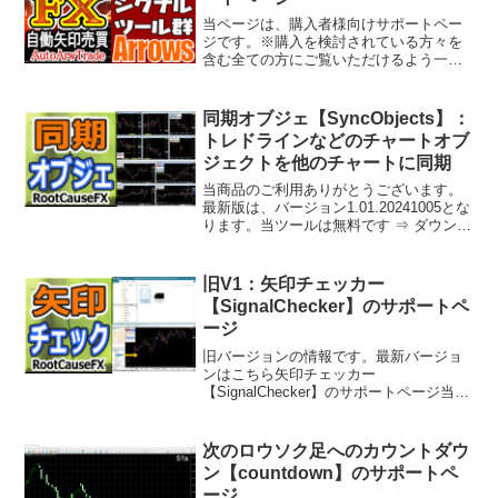
当ページは、購入者様向けサポートペー
ジです。※購入を検討されている方々を
含む全ての方にご覧いただけるよう一般
公開しております。製品の機能や利用方
法の詳細をご覧ください。また、ご不明
な点がございましたら、お気軽にお問い
同期オブジェ【SyncObjects】：
合わせ下さい。最新は、バ...
トレドラインなどのチャートオブ
ジェクトを他のチャートに同期
当商品のご利用ありがとうございます。
最新版は、バージョン1.01.20241005とな
ります。当ツールは無料です ⇒ ダウンロ
ード※MT5版は開発中です。商品内容こ
のツールは、MT4のチャートに表示され
ているすべてのオブジェクトを他のチャ
旧V1：矢印チェッカー
ー...
【SignalChecker】のサポートペ
ージ
旧バージョンの情報です。最新バージョ
ンはこちら矢印チェッカー
【SignalChecker】のサポートページ当商
品のご利用ありがとうございます。最新
版は、バージョン1.10となります。当ツ
ールは無料です ⇒ ダウンロード商品内容
次のロウソク足へのカウントダウ
シグナルツール...
ン【countdown】のサポートペ
ージ