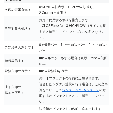
0:NONE＝非表示、1:Follow＝順張り、
矢印の表示有無：
2:Counter＝逆張り
判定に使用する価格を指定します。
1:CLOSEは終値、3:HIGH/LOW はラインを超
判定対象の価格：
えると確定しリペイントしない矢印となりま
す。
0で最新バー、1で一つ前のバー、2で二つ前の
判定場所の左シフト：
バー
true＝条件が一致する場合は表示。false＝初回
連続表示する：
のみ
決済矢印の表示：
true＝決済印を表示
矢印オブジェクトの名前に追加されます。
複合したシグナル連携を行う場合は、この文字
上下矢印の
列をコピーして
ワンクリックFXシリーズ
の対
追加文字列：
応するオブジェクト名として指定してくださ
い。
決済印オブジェクトの名前に追加されます。