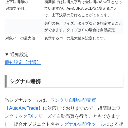
上下決済印の
初期値では決済文字列は全決済のArwCLとなっ
追加文字列：
ていますが、ArwCUP,ArwCDNに変えること
で、上下決済の分けることができます。
矢印の色、サイズ、タイプなどを指定すること
ができます。タイプは０の場合は自動設定
対象バーの最大値：
表示するバーの最大値を設定します。
▼ 通知設定
通知設定【共通】
シグナル連携
当シグナルツールは、
ワンクリ自動矢印売買
【AutoArwTrade】
に対応しておりますので、超簡単に
ワ
ンクリックFXシリーズ
で自動売買を行うこともできます
し、複合オブジェクト名や
シグナル矢印化ツール
による複