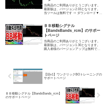
当商品のご利用ありがとうございます。
最新版は、バージョン2.03となります。
当ツールは無料です ⇒ ダウンロード▼
導入方法1) MT4/MT5のファイルから「デ
ータフォルダを開く」を選ぶ。2) データ
フォルダに同封のMQL4/MQL5フォ...
ＢＢ移動シグナル
【BandsBands_rcm】のサポー
トページ
当商品のご利用ありがとうございます。
最新版は、バージョン1.30となります。
購入者様のバージョンアップは無料です
⇒ ダウンロードセンター商品を購入前の
方は以下のサイトからご購入いただけま
す商品内容２つのバンドを表示し、内側
のバンドを飛び出...
【旧v1】ワンクリックBOトレーニングの
サポートページ
ＢＢ移動シグナル【BandsBands_rcm】
のサポートページ