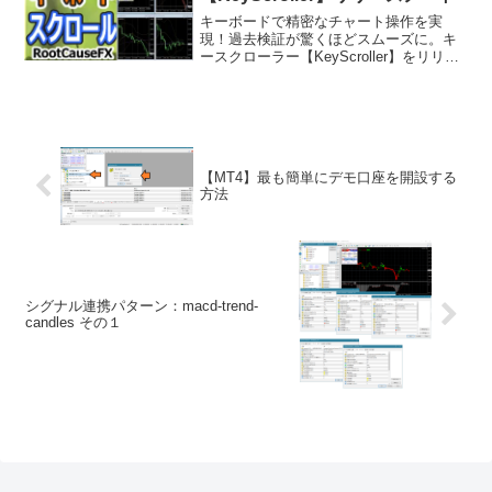
キーボードで精密なチャート操作を実
現！過去検証が驚くほどスムーズに。キ
ースクローラー【KeyScroller】をリリー
スしました。商品概要キースクローラー
【KeyScroller】は、MT4/MT5チャートの
操作性を根本から変えるツールです...
【MT4】最も簡単にデモ口座を開設する
方法
シグナル連携パターン：macd-trend-
candles その１