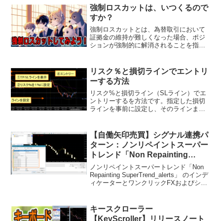
します1on1は、自分へのメッセージ、...
強制ロスカットは、いつくるので
すか？
強制ロスカットとは、為替取引において
証拠金の維持が難しくなった場合、ポジ
ションが強制的に解消されることを指し
ます。リアルな取引でこの状況に直面し
たトレーダーは絶望を感じるでしょう。
通常はマージンコールがあり、証拠金が
リスク％と損切ラインでエントリ
不足する前に警告が与えら...
ーする方法
リスク%と損切ライン（SLライン）でエ
ントリーするを方法です。指定した損切
ラインを事前に設定し、そのラインまで
損失が出た場合のリスク％を設定するこ
とで、損失の上限を設定し、リスクをコ
ントロール手法です。リスク管理を理解
【自働矢印売買】シグナル連携パ
されているトレードであ...
ターン：ノンリペイントスーパー
トレンド「Non Repainting
SuperTrend_alerts」
ノンリペイントスーパートレンド「Non
Repainting SuperTrend_alerts」 のインデ
ィケーターとワンクリックFXおよびシグ
ナル矢印化ツールとのシグナル連携の設
定を行います。リペイント無しとのこと
ですが、ティックレベル...
キースクローラー
【KeyScroller】リリースノート