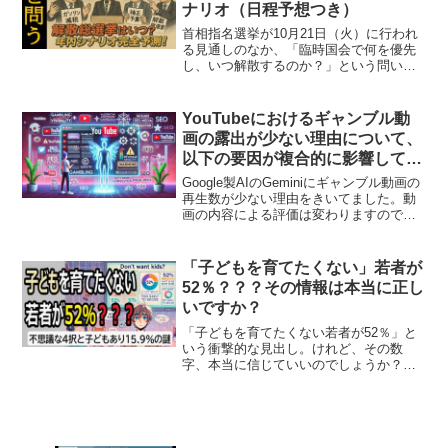
ナリオ（日程予想つき）
首相指名選挙が10月21日（火）に行われ
る見通しのなか、「臨時国会で何を優先
し、いつ解散するのか？」という問いが
一段と現実味を帯びています。ガソリン
暫定税率の見直し（いわゆるガソリン減
税）は与野党で骨格合意があるとされ、
YouTubeにおけるギャンブル動
短期成立が視野に入る...
画の露出が少ない理由について、
以下の要因が複合的に影響してい
ると考えられます。
Google製AIのGeminiにギャンブル動画の
再生数が少ない理由をきいてました。動
画の内容による評価は変わりますので、
一つの見解として、参考程度にご覧くだ
さい。また、youtubeで動画をアップする
際には、このようなフィルターがあるこ
「子どもを育てたくない」若者が
と...
52％？？？その情報は本当に正し
いですか？
「子どもを育てたくない若者が52％」と
いう衝撃的な見出し。けれど、その数
字、本当に信じていいのでしょうか？偏
向報道が絶えないオールドメディアの意
図された印象操作にまんまと乗せられて
しまうかもしれません。その情報は本当
に正しいですか？不思議な...