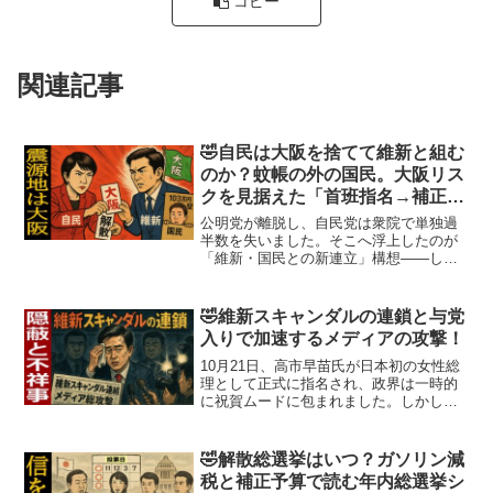
コピー
関連記事
🤣自民は大阪を捨てて維新と組む
のか？蚊帳の外の国民。大阪リス
クを見据えた「首班指名→補正→
解散」シナリオ
公明党が離脱し、自民党は衆院で単独過
半数を失いました。そこへ浮上したのが
「維新・国民との新連立」構想――しか
し、それは救いの手か、それとも新たな
足かせか。大阪を中心に維新の勢力は強
まり、公明との関係は悪化の一途。関西
🤣維新スキャンダルの連鎖と与党
全体が政治の“震源地”に...
入りで加速するメディアの攻撃！
10月21日、高市早苗氏が日本初の女性総
理として正式に指名され、政界は一時的
に祝賀ムードに包まれました。しかし、
その裏で、メディア各社の視線はすでに
新たな標的を捉えています。次に矢面に
立たされるのは、連立与党入りした日本
🤣解散総選挙はいつ？ガソリン減
維新の会。野党時代に...
税と補正予算で読む年内総選挙シ